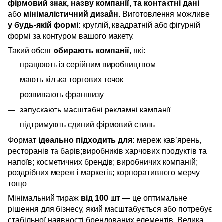
фірмовий знак, назву компанії, та контактні дані
або
мінімалістичний дизайн
. Виготовлення можливе
у будь-якій формі
: круглій, квадратній або фігурній
формі за контуром вашого макету.
Такий обсяг
обирають компанії
, які:
працюють із серійним виробництвом
мають кілька торгових точок
розвивають франшизу
запускають масштабні рекламні кампанії
підтримують єдиний фірмовий стиль
Формат
ідеально підходить для:
мереж кавʼярень,
ресторанів та барів;виробників харчових продуктів та
напоїв; косметичних брендів; виробничих компаній;
роздрібних мереж і маркетів; корпоративного мерчу
тощо
Мінімальний тираж
від 100 шт
— це оптимальне
рішення для бізнесу, який масштабується або потребує
стабільної наявності брендованих елементів. Велика