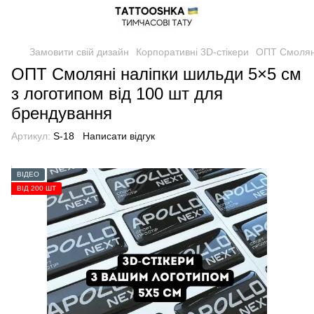
Замовити свій дизайн
Корпоративні 3D-стікери
ОПТ Смоляні
ОПТ Смоляні наліпки шильди 5×5 см
з логотипом від 100 шт для
брендування
Артикул:
S-18
Написати відгук
ВІДЕО
ВІД 200 ШТ