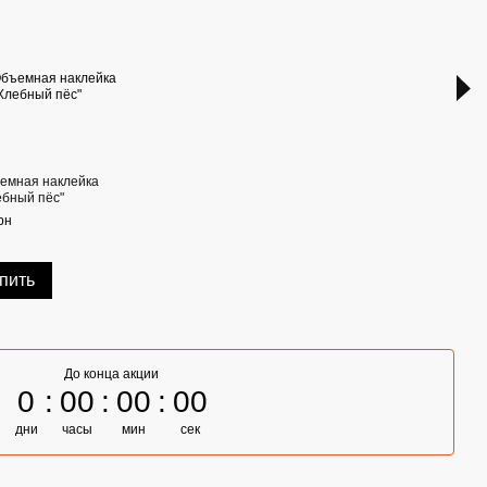
емная наклейка
Объе
ебный пёс"
"Сча
рн
64 гр
14
пить
До конца акции
0
00
00
00
дни
часы
мин
сек