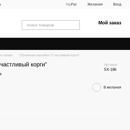
Укр
Рус
Желания
Вход
и
Мой заказ
и собаки
Объемная наклейка "Счастливый корги"
частливый корги"
Артикул
SX-196
в
В желания
Вме