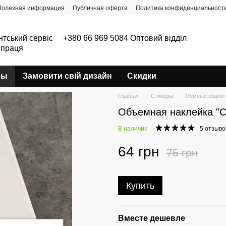
Полезная информация
Публичная оферта
Политика конфиденциальност
нтський сервіс
+380 66 969 5084 Оптовий відділ
впраця
ры
Замовити свій дизайн
Скидки
Главная
Стикеры
Мемные кошки 
Объемная наклейка "С
В наличии
5 отзыво
64 грн
75 грн
Купить
Вместе дешевле