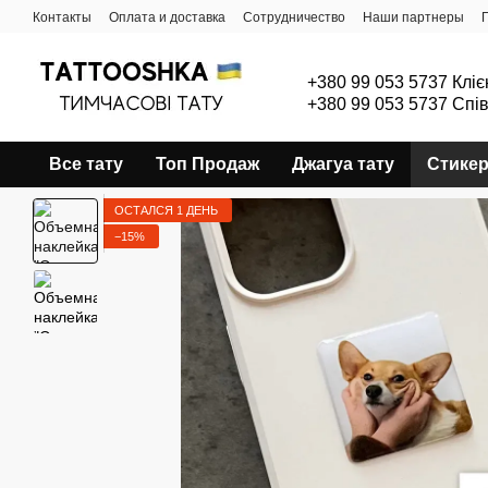
Перейти к основному контенту
Контакты
Оплата и доставка
Сотрудничество
Наши партнеры
+380 99 053 5737 Кліє
+380 99 053 5737 Спі
Все тату
Топ Продаж
Джагуа тату
Стике
ОСТАЛСЯ 1 ДЕНЬ
−15%