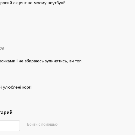
равий акцент на моєму ноутбуці!
:26
песиками і не збираюсь зупинятись, ви топ
ї улюблені коргі!
тарий
Войти с помощью