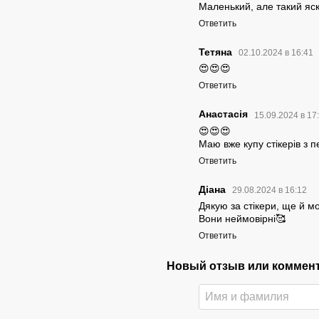
Маленький, але такий яск
Ответить
Тетяна
02.10.2024 в 16:41
😍😍😍
Ответить
Анастасія
15.09.2024 в 17
😍😍😍
Маю вже купу стікерів з 
Ответить
Діана
29.08.2024 в 16:12
Дякую за стікери, ще й мо
Вони неймовірні🥰
Ответить
Новый отзыв или коммен