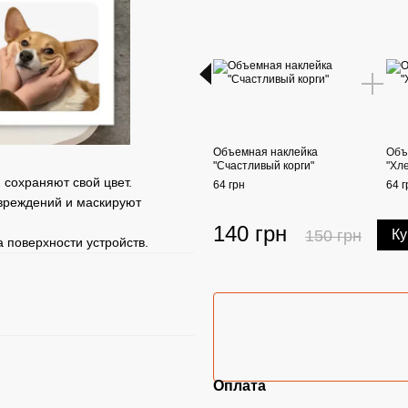
Объемная наклейка
Объ
"Счастливый корги"
"Хл
сохраняют свой цвет.
64 грн
64 г
вреждений и маскируют
140 грн
150 грн
Ку
 поверхности устройств.
Оплата