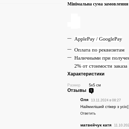
Мінімальна сума замовлення н
ApplePay / GooglePay
Оплата по реквизитам
Наличн
ы
ми при получе
2% от стоимости заказа
Характеристики
Размер
5х5 см
Отзывы
5
Оля
13.11.2024 в 08:27
Наймиліший стікер з усіх)
Ответить
матвейчук катя
11.10.20