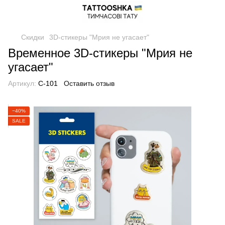
Скидки
3D-стикеры "Мрия не угасает"
Временное 3D-стикеры "Мрия не
угасает"
Артикул:
C-101
Оставить отзыв
−40%
SALE