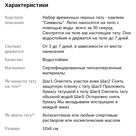
Характеристики
Короткое
Набор временных черных тату - наклеек
описание
"Символы". Легко наносятся на тело с
помощью воды, всего за 30 секунд.
Смотрятся на теле как настоящие тату. Они
водостойкие и держатся на теле до 7 дней.
Сколько
От 3 до 7 дней, в зависимости от места
держится
нанесения
Качество
Водостойкие
Материал
Сертифицированные гипоаллергенные
материалы
Як нанести тату
Шаг1 Очистить участок кожи Шаг2 Снять
на тіло?
защитную пленку с тату Шаг3 Приложить
бумагу татушкой к телу Шаг4 Смочить тату
обычной водой Шаг5 Осторожно снять
бумагу Мы вкладываем инструкцию в
каждый заказ
Як змити тату?
Антисептиком или любым спиртовым
раствором или косметическим маслом
Размер
10х6 см