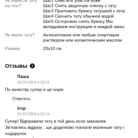
Як нанести тату
Шаг1 Очистить участок кожи
на тіло?
Шаг2 Снять защитную пленку с тату
Шаг3 Приложить бумагу татушкой к телу
Шаг4 Смочить тату обычной водой
Шаг5 Осторожно снять бумагу Мы
вкладываем инструкцию в каждый заказ
Як змити тату?
Антисептиком или любым спиртовым
раствором или косметическим маслом
Размер
20х10 см
Отзывы
2
Паша
28.04.2024 в 18:21
По качеству супер и це норм
Ответить
Ігор
02.03.2024 в 20:14
Супер! Відправили тату в той день коли замовляв
Зв'язались відразу , ще додатково поклали маленьке тату і
подарунок