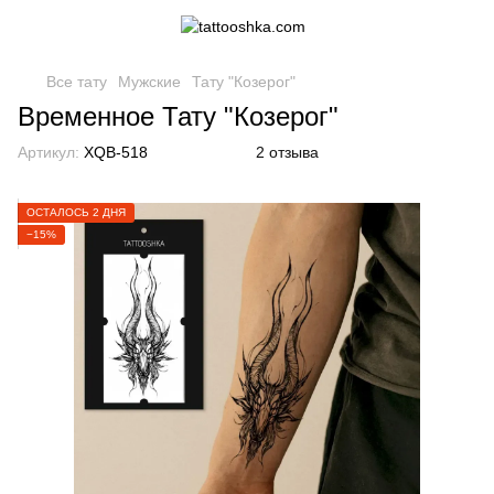
Все тату
Мужские
Тату "Козерог"
Временное Тату "Козерог"
Артикул:
XQB-518
2 отзыва
ОСТАЛОСЬ 2 ДНЯ
−15%