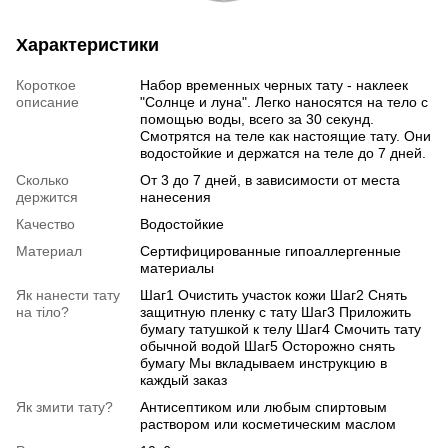
Характеристики
Короткое
Набор временных черных тату - наклеек
описание
"Солнце и луна". Легко наносятся на тело с
помощью воды, всего за 30 секунд.
Смотрятся на теле как настоящие тату. Они
водостойкие и держатся на теле до 7 дней.
Сколько
От 3 до 7 дней, в зависимости от места
держится
нанесения
Качество
Водостойкие
Материал
Сертифицированные гипоаллергенные
материалы
Як нанести тату
Шаг1 Очистить участок кожи Шаг2 Снять
на тіло?
защитную пленку с тату Шаг3 Приложить
бумагу татушкой к телу Шаг4 Смочить тату
обычной водой Шаг5 Осторожно снять
бумагу Мы вкладываем инструкцию в
каждый заказ
Як змити тату?
Антисептиком или любым спиртовым
раствором или косметическим маслом