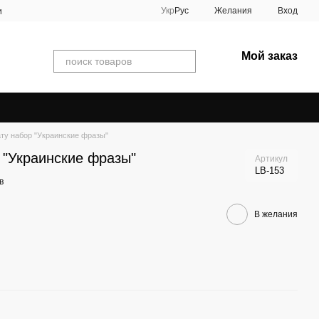
Укр
Рус
Желания
Вход
и
Мой заказ
ту набор "Украинские фразы"
 "Украинские фразы"
Артикул
LB-153
в
В желания