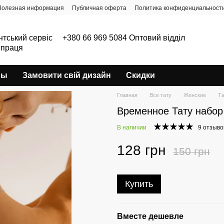
Полезная информация
Публичная оферта
Политика конфиденциальност
нтський сервіс
+380 66 969 5084 Оптовий відділ
впраця
ры
Замовити свій дизайн
Скидки
Главная
Все тату
Женские
Та
Временное Тату набор
В наличии
9 отзыво
128 грн
150 грн
Купить
Вместе дешевле