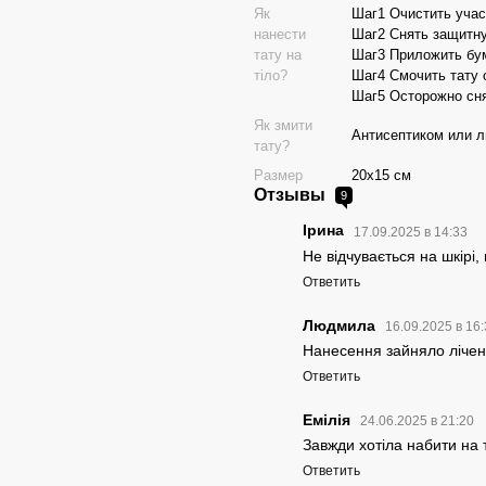
Як
Шаг1 Очистить учас
нанести
Шаг2 Снять защитну
тату на
Шаг3 Приложить бум
тіло?
Шаг4 Смочить тату 
Шаг5 Осторожно сня
Як змити
Антисептиком или 
тату?
Размер
20х15 см
Отзывы
9
Ірина
17.09.2025 в 14:33
Не відчувається на шкірі
Ответить
Людмила
16.09.2025 в 16
Нанесення зайняло лічені
Ответить
Емілія
24.06.2025 в 21:20
Завжди хотіла набити на 
Ответить