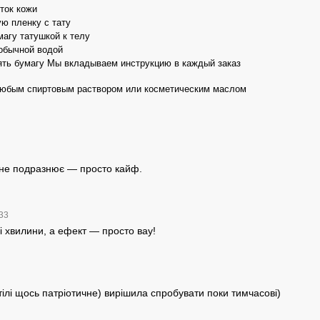
ток кожи
ю пленку с тату
агу татушкой к телу
обычной водой
ть бумагу Мы вкладываем инструкцию в каждый заказ
любым спиртовым раствором или косметическим маслом
, не подразнює — просто кайф.
:33
 хвилини, а ефект — просто вау!
тілі щось патріотичне) вирішила спробувати поки тимчасові)