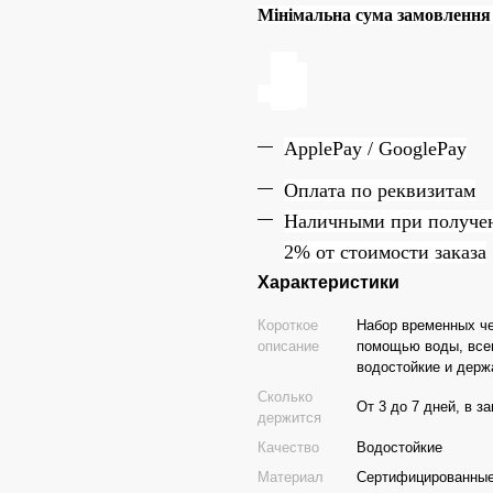
Мінімальна сума замовлення н
ApplePay / GooglePay
Оплата по реквизитам
Наличн
ы
ми при получе
2% от стоимости заказа
Характеристики
Короткое
Набор временных че
описание
помощью воды, всег
водостойкие и держа
Сколько
От 3 до 7 дней, в з
держится
Качество
Водостойкие
Материал
Сертифицированные