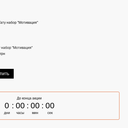
у набор "Мотивация"
грн
пить
До конца акции
0
00
00
00
дни
часы
мин
сек