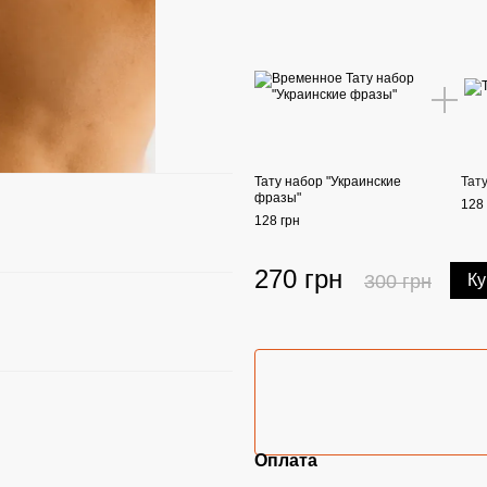
Тату набор "Украинские
Тат
фразы"
128 
128 грн
270 грн
300 грн
Ку
Оплата