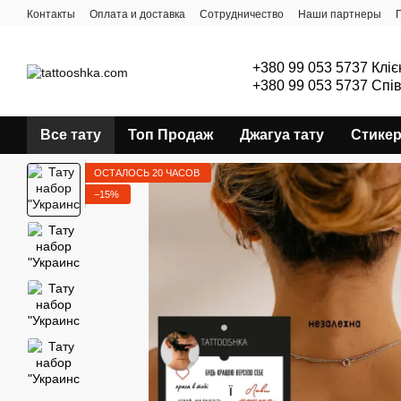
Перейти к основному контенту
Контакты
Оплата и доставка
Сотрудничество
Наши партнеры
+380 99 053 5737 Кліє
+380 99 053 5737 Спі
Все тату
Топ Продаж
Джагуа тату
Стике
ОСТАЛОСЬ 20 ЧАСОВ
−15%