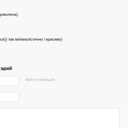
доволена)
1
и)) так мінімалістично і красиво)
тарий
Войти с помощью