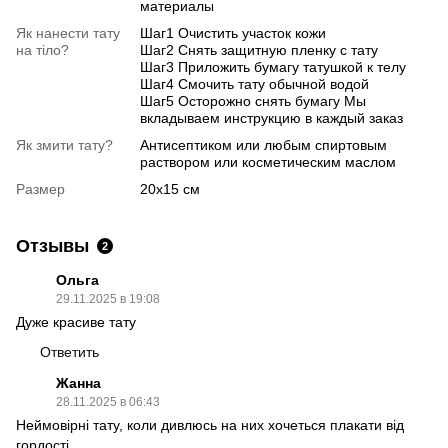
материалы
Як нанести тату
Шаг1 Очистить участок кожи
на тіло?
Шаг2 Снять защитную пленку с тату
Шаг3 Приложить бумагу татушкой к телу
Шаг4 Смочить тату обычной водой
Шаг5 Осторожно снять бумагу Мы
вкладываем инструкцию в каждый заказ
Як змити тату?
Антисептиком или любым спиртовым
раствором или косметическим маслом
Размер
20х15 см
Отзывы
2
Ольга
29.11.2025 в 19:08
Дуже красиве тату
Ответить
Жанна
28.11.2025 в 06:43
Неймовірні тату, коли дивлюсь на них хочеться плакати від
гордості