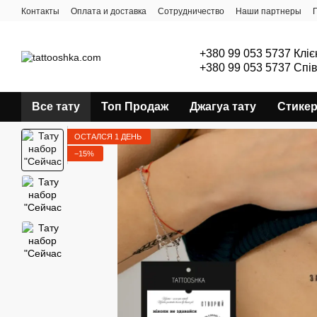
Перейти к основному контенту
Контакты
Оплата и доставка
Сотрудничество
Наши партнеры
+380 99 053 5737 Кліє
+380 99 053 5737 Спі
Все тату
Топ Продаж
Джагуа тату
Стике
ОСТАЛСЯ 1 ДЕНЬ
−15%