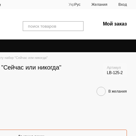
Укр
Рус
Желания
Вход
и
Мой заказ
ту набор "Сейчас или никогда"
"Сейчас или никогда"
Артикул
LB-125-2
В желания