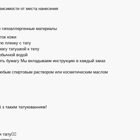
ависимости от места нанесения
 гипоаллергенные материалы
ток кожи
ю пленку с тату
агу татушкой к телу
обычной водой
ть бумагу Мы вкладываем инструкцию в каждый заказ
любым спиртовым раствором или косметическим маслом
і з таким татуюванням!
 тату✌🏻
равжні