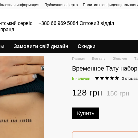
Полезная информация
Публичная оферта
Политика конфиденциальност
нтський сервіс
+380 66 969 5084 Оптовий відділ
впраця
ры
Замовити свій дизайн
Скидки
Главная
Все тату
Женские
Та
Временное Тату набор 
В наличии
3 отзыва
128 грн
150 грн
Купить