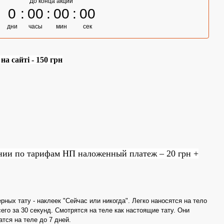
До конца акции
0
00
00
00
дни
часы
мин
сек
а сайті - 150 грн
нии по тарифам НП наложенный платеж – 20 грн +
ных тату - наклеек "Сейчас или никогда". Легко наносятся на тело
его за 30 секунд. Смотрятся на теле как настоящие тату. Они
тся на теле до 7 дней.