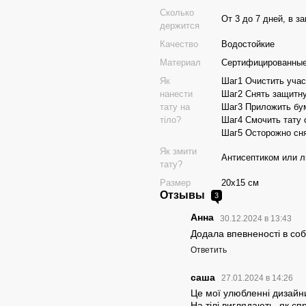
Сколько
От 3 до 7 дней, в з
держится
Качество
Водостойкие
Материал
Сертифицированные
Як
Шаг1 Очистить учас
нанести
Шаг2 Снять защитну
тату на
Шаг3 Приложить бум
тіло?
Шаг4 Смочить тату 
Шаг5 Осторожно сня
Як змити
Антисептиком или 
тату?
Размер
20х15 см
Отзывы
3
Анна
30.12.2024 в 13:43
Додала впевненості в соб
Ответить
саша
27.01.2024 в 14:26
Це мої улюбленні дизайни
На тілі виглядають, як сп