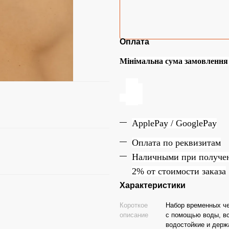
Оплата
Мінімальна сума замовлення н
ApplePay / GooglePay
Оплата по реквизитам
Наличн
ы
ми при получе
2% от стоимости заказа
Характеристики
Короткое
Набор временных чер
описание
с помощью воды, вс
водостойкие и держа