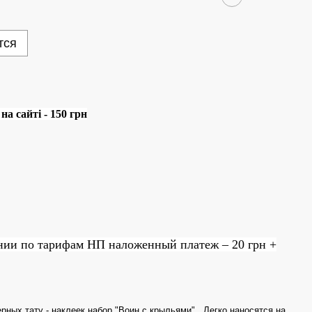
тся
а сайті - 150 грн
нии по тарифам НП наложенный платеж – 20 грн +
ных тату - наклеек набор "Воин с крыльями" . Легко наносятся на