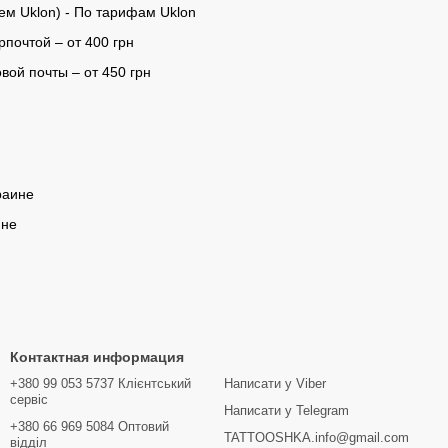
ем Uklon) - По тарифам Uklon
почтой – от 400 грн
ой почты – от 450 грн
раине
ине
Контактная информация
+380 99 053 5737 Клієнтський
Написати у Viber
сервіс
Написати у Telegram
+380 66 969 5084 Оптовий
TATTOOSHKA.info@gmail.com
відділ