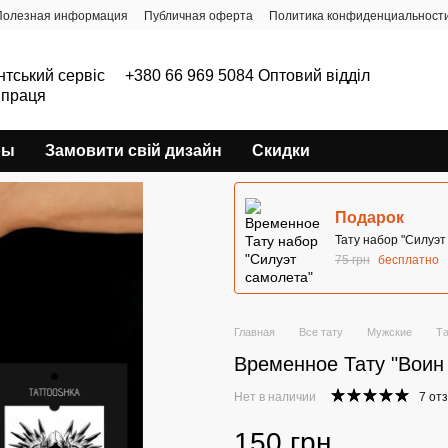
Полезная информация
Публичная оферта
Политика конфиденциальност
нтський сервіс
+380 66 969 5084 Оптовий відділ
впраця
ры
Замовити свій дизайн
Скидки
Подарок
Тату набор "Силуэт
75 грн
бесплатно
Главная
Все тату
Мужские
Та
Временное Тату "Воин
Нет в наличии
7 от
150 грн