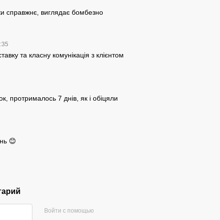
3
ки справжнє, виглядає бомбезно
4:35
тавку та класну комунікація з клієнтом
ок, протрималось 7 днів, як і обіцяли
нь 😊
тарий
Войти с помощью