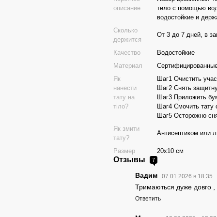
описание
тело с помощью воды
водостойкие и держа
Сколько
От 3 до 7 дней, в з
держится
Качество
Водостойкие
Материал
Сертифицированные
Як
Шаг1 Очистить учас
нанести
Шаг2 Снять защитну
тату на
Шаг3 Приложить бум
тіло?
Шаг4 Смочить тату 
Шаг5 Осторожно сня
Як змити
Антисептиком или 
тату?
Размер
20х10 см
Отзывы
7
Вадим
07.01.2026 в 18:35
Тримаються дуже довго , 
Ответить