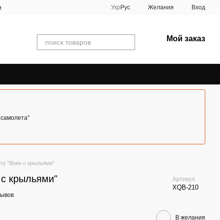
Укр
Рус
Желания
Вход
и
Мой заказ
 самолета"
ту "Воин с крыльями"
 с крыльями"
Артикул
XQB-210
зывов
В желания