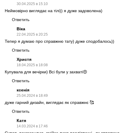
30.04.2025 в 15:10
Неймовірно виглядає на тілі)) я дуже задоволена)
Ответить
Віка
22.04.2025 в 20:25
Тепер я думаю про справжню тату) дуже сподобалось))
Ответить
Христя
18.04.2025 в 18:08
Купувала для вечірки) Всі були у захваті😍
Ответить
ксенія
25.04.2024 в 18:49
дуже гарний дизайн, виглядає як справжнє 🥰
Ответить
Катя
14.03.2024 в 17:46
Супер, рекомендую, змійки дуже реалістичні , як справжнє