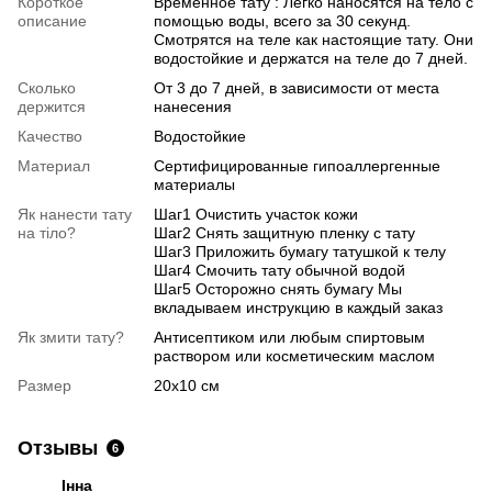
Короткое
Временное тату : Легко наносятся на тело с
описание
помощью воды, всего за 30 секунд.
Смотрятся на теле как настоящие тату. Они
водостойкие и держатся на теле до 7 дней.
Сколько
От 3 до 7 дней, в зависимости от места
держится
нанесения
Качество
Водостойкие
Материал
Сертифицированные гипоаллергенные
материалы
Як нанести тату
Шаг1 Очистить участок кожи
на тіло?
Шаг2 Снять защитную пленку с тату
Шаг3 Приложить бумагу татушкой к телу
Шаг4 Смочить тату обычной водой
Шаг5 Осторожно снять бумагу Мы
вкладываем инструкцию в каждый заказ
Як змити тату?
Антисептиком или любым спиртовым
раствором или косметическим маслом
Размер
20х10 см
Отзывы
6
Інна