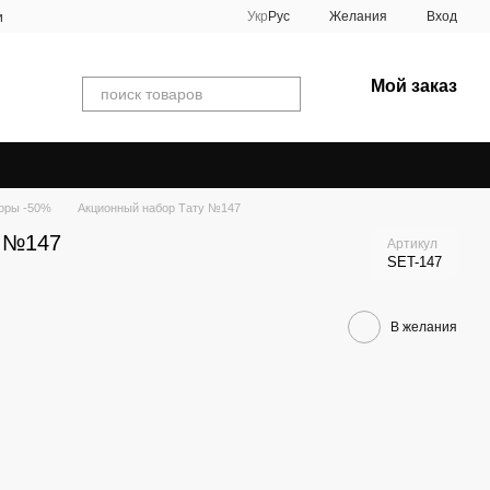
Укр
Рус
Желания
Вход
и
Мой заказ
оры -50%
Акционный набор Тату №147
у №147
Артикул
SET-147
В желания