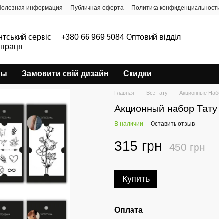
Полезная информация
Публичная оферта
Политика конфиденциальност
нтський сервіс
+380 66 969 5084 Оптовий відділ
впраця
ры
Замовити свій дизайн
Скидки
Главная
Все тату
Акционные Наб
Акционный набор Тат
В наличии
Оставить отзыв
315 грн
450 грн
Купить
Оплата