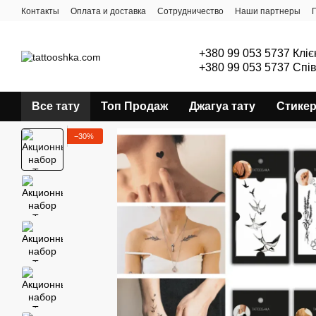
Перейти к основному контенту
Контакты
Оплата и доставка
Сотрудничество
Наши партнеры
+380 99 053 5737 Кліє
+380 99 053 5737 Спі
Все тату
Топ Продаж
Джагуа тату
Стике
−30%