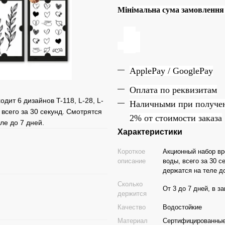
Мінімальна сума замовлення н
ApplePay / GooglePay
Оплата по реквизитам
дит 6 дизайнов T-118, L-28, L-
Наличн
ы
ми при получе
 всего за 30 секунд. Смотрятся
2% от стоимости заказа
ле до 7 дней.
Характеристики
Короткое
Акционный набор вр
описание
воды, всего за 30 с
держатся на теле до
Сколько
От 3 до 7 дней, в з
держится
Качество
Водостойкие
Материал
Сертифицированные