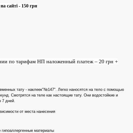
а сайті - 150 грн
нии по тарифам НП наложенный платеж – 20 грн +
еменных тату - наклеек"№147". Легко наносятся на тело с помощью
екунд. Смотрятся на теле как настоящие тату. Они водостойкие и
 7 дней.
ависимости от места нанесения
 гипоаллергенные материалы