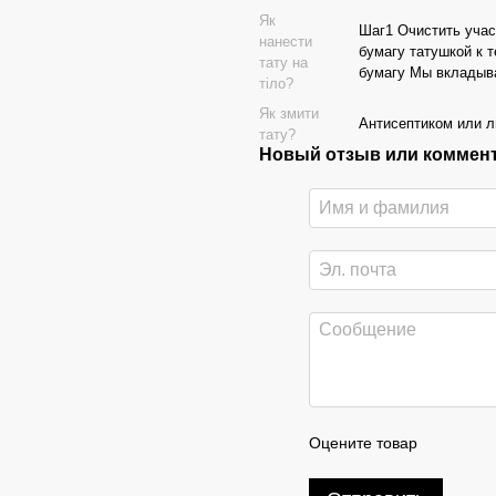
Як
Шаг1 Очистить учас
нанести
бумагу татушкой к 
тату на
бумагу Мы вкладыв
тіло?
Як змити
Антисептиком или 
тату?
Новый отзыв или коммен
Оцените товар