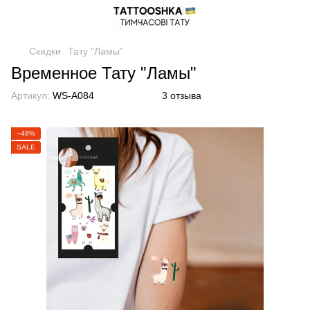
Скидки
Тату "Ламы"
Временное Тату "Ламы"
Артикул:
WS-A084
3 отзыва
−48%
SALE