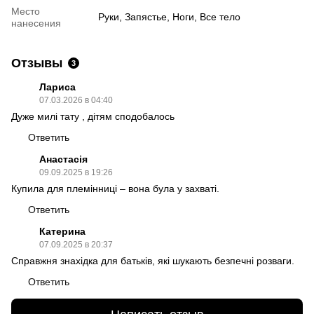
Место
Руки, Запястье, Ноги, Все тело
нанесения
Отзывы
3
Лариса
07.03.2026 в 04:40
Дуже милі тату , дітям сподобалось
Ответить
Анастасія
09.09.2025 в 19:26
Купила для племінниці – вона була у захваті.
Ответить
Катерина
07.09.2025 в 20:37
Справжня знахідка для батьків, які шукають безпечні розваги.
Ответить