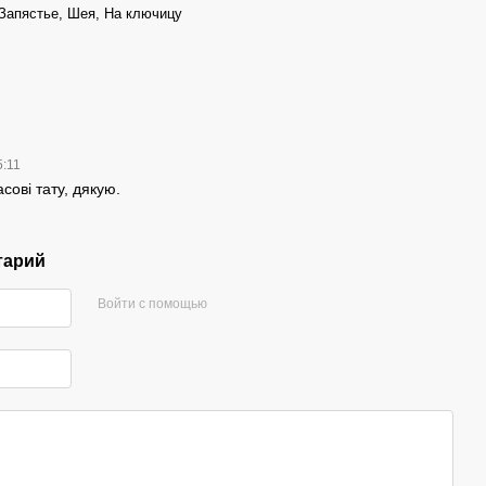
 Запястье, Шея, На ключицу
5:11
асові тату, дякую.
тарий
Войти с помощью