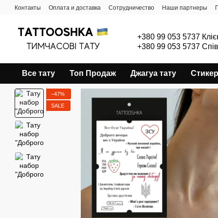
Перейти к основному контенту
Контакты
Оплата и доставка
Сотрудничество
Наши партнеры
+380 99 053 5737 Кліє
+380 99 053 5737 Спі
Все тату
Топ Продаж
Джагуа тату
Стике
−47%
SALE