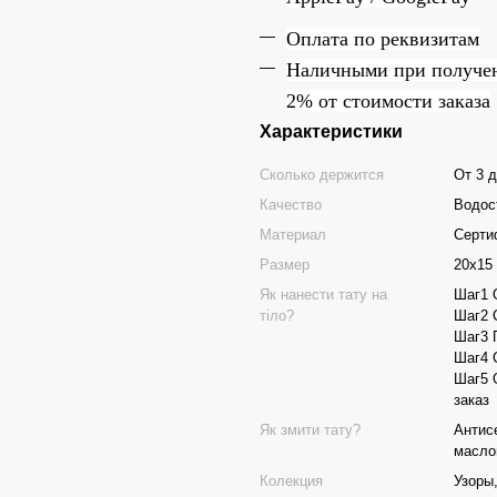
Оплата по реквизитам
Наличн
ы
ми при получе
2% от стоимости заказа
Характеристики
Сколько держится
От 3 д
Качество
Водос
Материал
Серти
Размер
20х15
Як нанести тату на
Шаг1 
тіло?
Шаг2 
Шаг3 
Шаг4 
Шаг5 
заказ
Як змити тату?
Антис
масл
Колекция
Узоры