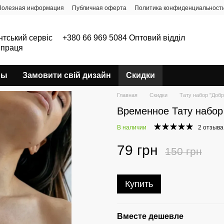
Полезная информация
Публичная оферта
Политика конфиденциальност
нтський сервіс
+380 66 969 5084 Оптовий відділ
впраця
ры
Замовити свій дизайн
Скидки
Главная
Скидки
Тату набор "Добр
Временное Тату набор 
В наличии
2 отзыва
79 грн
150 грн
Купить
Вместе дешевле