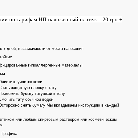
нии по тарифам НП наложенный платеж – 20 грн +
о 7 дней, в зависимости от места нанесения
тойкие
фицированные гипоаллергенные материалы
 см
Очистить участок кожи
Снять защитную пленку с тату
Приложить бумагу татушкой к телу
Смочить тату обычной водой
Осторожно снять бумагу Мы вкладываем инструкцию в каждый
ептиком или любым спиртовым раствором или косметическим
ом
, Графика