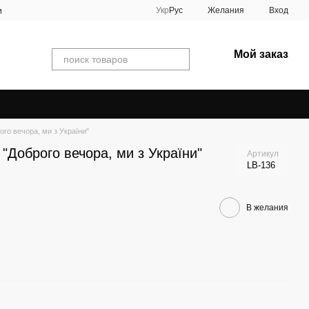
Укр
Рус
Желания
Вход
и
Мой заказ
ого вечора, ми з України"
"Доброго вечора, ми з України"
Артикул
LB-136
В желания
Вме