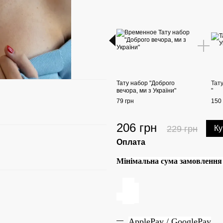
Тату набор "Доброго
Тат
вечора, ми з України"
"
79 грн
150 
206 грн
229 грн
Ку
Оплата
Мінімальна сума замовлення н
ApplePay / GooglePay