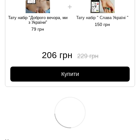
Т
Тату набір "Доброго вечора, ми
Тату набір " Слава Україні "
з України"
150 грн
79 грн
206 грн
229 грн
Купити