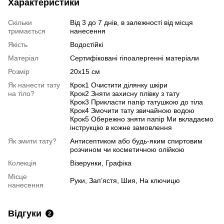
Характеристики
Скільки
Від 3 до 7 днів, в залежності від місця
тримається
нанесення
Якість
Водостійкі
Матеріал
Сертифіковані гіпоалергенні матеріали
Розмір
20х15 см
Як нанести тату
Крок1 Очистити ділянку шкіри
на тіло?
Крок2 Зняти захисну плівку з тату
Крок3 Прикласти папір татушкою до тіла
Крок4 Змочити тату звичайною водою
Крок5 Обережно зняти папір Ми вкладаємо
інструкцію в кожне замовлення
Як змити тату?
Антисептиком або будь-яким спиртовим
розчином чи косметичною олійкою
Колекція
Візерунки, Графіка
Місце
Руки, Зап’ястя, Шия, На ключицю
нанесення
Відгуки
2