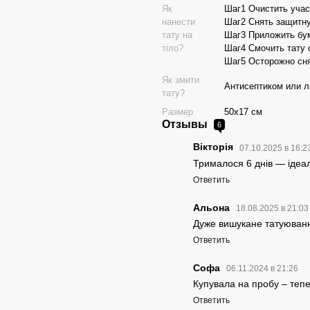
Як
Шаг1 Очистить учас
нанести
Шаг2 Снять защитну
тату на
Шаг3 Приложить бум
тіло?
Шаг4 Смочить тату 
Шаг5 Осторожно сня
Як змити
Антисептиком или 
тату?
Размер
50х17 см
Отзывы
6
Вікторія
07.10.2025 в 16:2
Трималося 6 днів — ідеал
Ответить
Альона
18.08.2025 в 21:0
Дуже вишукане татуюван
Ответить
Софа
06.11.2024 в 21:26
Купувала на пробу – тепе
Ответить