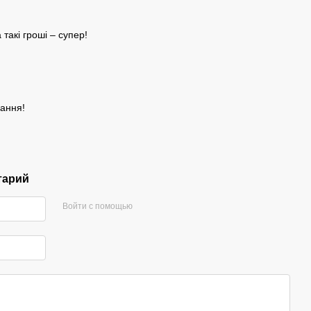
а такі гроші – супер!
4
ання!
тарий
Войти с помощью