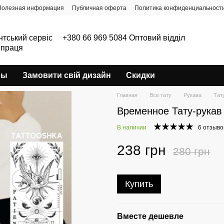
Полезная информация
Публичная оферта
Политика конфиденциальност
нтський сервіс
+380 66 969 5084 Оптовий відділ
впраця
ры
Замовити свій дизайн
Скидки
Главная
Все тату
Рукава
Тату
Временное Тату-рукав 
В наличии
6 отзыво
238 грн
280 грн
Купить
Вместе дешевле