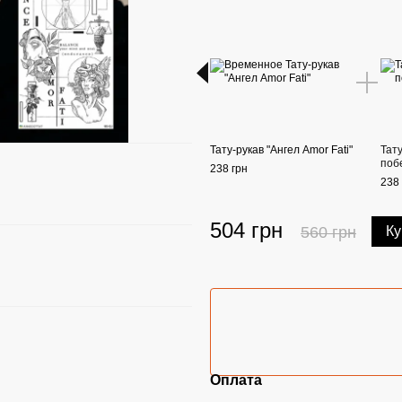
Тату-рукав "Ангел Amor Fati"
Тату
поб
238 грн
238 
504 грн
560 грн
Ку
Оплата