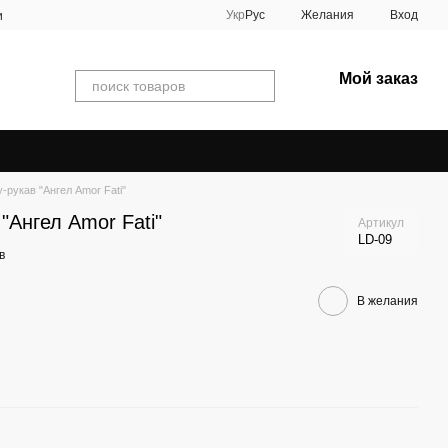
Укр
Рус
Желания
Вход
и
Мой заказ
-рукав "Ангел Amor Fati"
"Ангел Amor Fati"
Артикул
LD-09
в
В желания
Вме