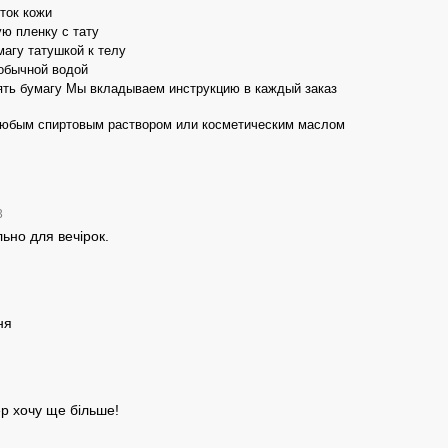
ток кожи
ю пленку с тату
агу татушкой к телу
обычной водой
ть бумагу Мы вкладываем инструкцию в каждый заказ
любым спиртовым раствором или косметическим маслом
3
ьно для вечірок.
3
ня
р хочу ще більше!