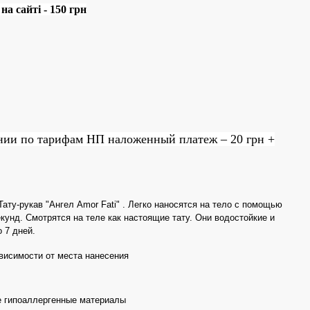
а сайті - 150 грн
нии по тарифам НП наложенный платеж – 20 грн +
ату-рукав "Ангел Amor Fati" . Легко наносятся на тело с помощью
екунд. Смотрятся на теле как настоящие тату. Они водостойкие и
 7 дней.
ависимости от места нанесения
 гипоаллергенные материалы