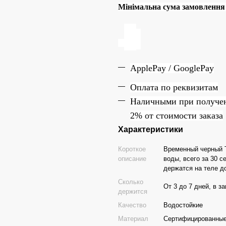
Мінімальна сума замовлення н
ApplePay / GooglePay
Оплата по реквизитам
Наличн
ы
ми при получе
2% от стоимости заказа
Характеристики
Короткое
Временный черный Т
описание
воды, всего за 30 с
держатся на теле до
Сколько
От 3 до 7 дней, в з
держится
Качество
Водостойкие
Материал
Сертифицированные