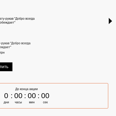
-рукав "Добро всегда
Тату-
еждает"
238 г
грн
50
пить
До конца акции
0
00
00
00
дни
часы
мин
сек