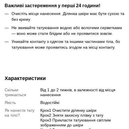
Важливі застереження у перші 24 години!
Очистіть місце нанесення. Ділянка шкіри має бути сухою та
без крему.
Не змивайте татуювання водою або вологими серветками
— воно може стати блідим або не проявитися зовсім.
Уникайте контакту з одягом та іншими частинами тіла, бо
татуювання може проявитись згодом на місці контакту.
Характеристики
Скільки
Від 1 до 2 тижнів, в залежності від місця
тримається
нанесення
Якість
Водостійкі
Як нанести тату
Крок1 Очистити ділянку шкіри
на тіло?
Крок2 Зняти захисну плівку з тату
Крок3 Прикласти татуювання світлим
зображенням до шкіри