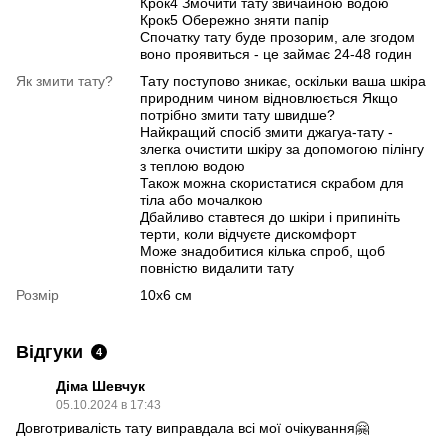
Крок4 Змочити тату звичайною водою
Крок5 Обережно зняти папір
Спочатку тату буде прозорим, але згодом
воно проявиться - це займає 24-48 годин
Як змити тату?
Тату поступово зникає, оскільки ваша шкіра
природним чином відновлюється Якщо
потрібно змити тату швидше?
Найкращий спосіб змити джагуа-тату -
злегка очистити шкіру за допомогою пілінгу
з теплою водою
Також можна скористатися скрабом для
тіла або мочалкою
Дбайливо ставтеся до шкіри і припиніть
терти, коли відчуєте дискомфорт
Може знадобитися кілька спроб, щоб
повністю видалити тату
Розмір
10х6 см
Відгуки
4
Діма Шевчук
05.10.2024 в 17:43
Довготривалість тату виправдала всі мої очікування🤗