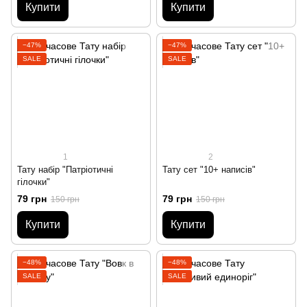
Купити
Купити
−47%
−47%
SALE
SALE
1
2
Тату набір "Патріотичні
Тату сет "10+ написів"
гілочки"
79 грн
79 грн
150 грн
150 грн
Купити
Купити
−48%
−48%
SALE
SALE