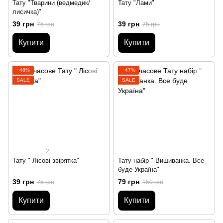
Тату "Тварини (ведмедик/
Тату "Лами"
лисичка)"
39 грн
39 грн
75 грн
75 грн
Купити
Купити
−48%
−47%
SALE
SALE
2
Тату " Лісові звірятка"
Тату набір " Вишиванка. Все
буде Україна"
39 грн
79 грн
75 грн
150 грн
Купити
Купити