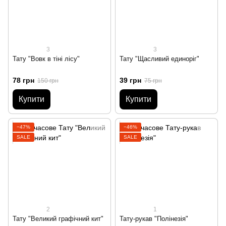
3
3
Тату "Вовк в тіні лісу"
Тату "Щасливий единоріг"
78 грн
39 грн
150 грн
75 грн
Купити
Купити
−47%
−46%
SALE
SALE
2
1
Тату "Великий графічний кит"
Тату-рукав "Полінезія"