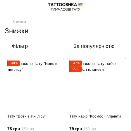
Знижки
Знижки
Фільтр
За популярністю
−48%
−47%
SALE
2
Тату "Вовк в тіні лісу"
Тату набір "Космос і планети"
78 грн
79 грн
150 грн
150 грн