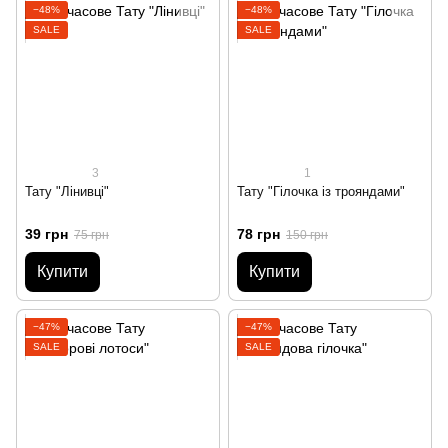
−48%
−48%
SALE
SALE
3
1
Тату "Лінивці"
Тату "Гілочка із трояндами"
39 грн
78 грн
75 грн
150 грн
Купити
Купити
−47%
−47%
SALE
SALE