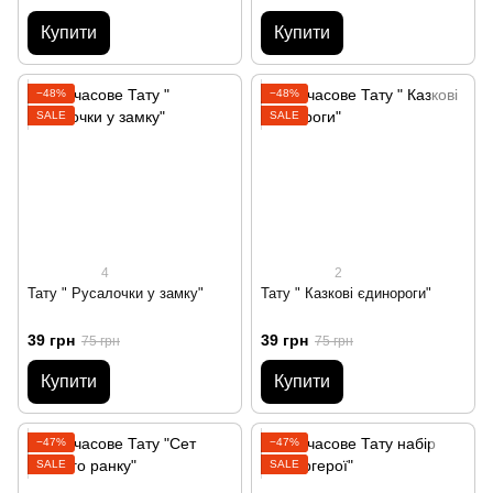
Купити
Купити
−48%
−48%
SALE
SALE
4
2
Тату " Русалочки у замку"
Тату " Казкові єдинороги"
39 грн
39 грн
75 грн
75 грн
Купити
Купити
−47%
−47%
SALE
SALE