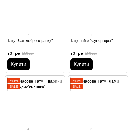
2
1
Тату "Сет доброго ранку"
Тату набір "Супергерої"
79 грн
79 грн
150 грн
150 грн
Купити
Купити
−48%
−48%
SALE
SALE
4
3