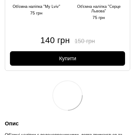
Об'ємна наліпка "My Lviv"
Об'ємна наліпка "Серце
Львова"
75 грн
75 грн
140 грн
150 грн
Купити
Опис
Об'ємні наліпки є водонепроникними, довго тримаються та