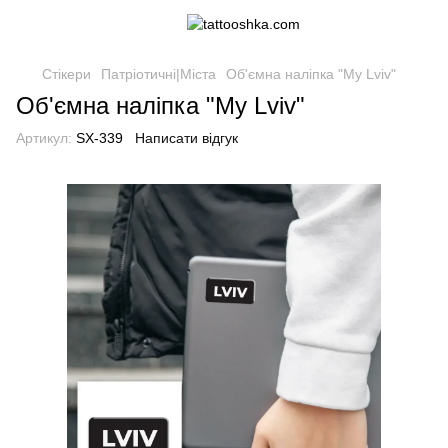
Стікери
Патріотичні|Міста
Об'ємна наліпка "My Lviv"
Об'ємна наліпка "My Lviv"
Артикул:
SX-339
Написати відгук