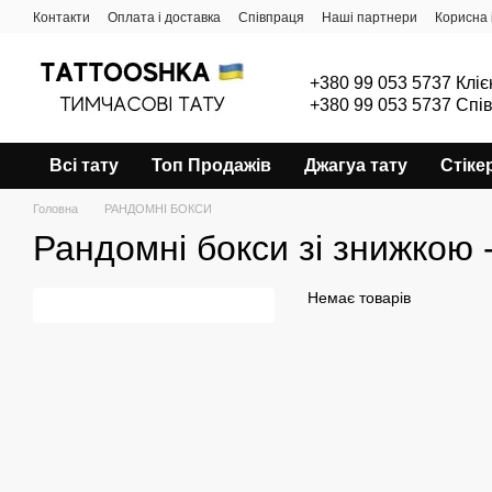
Перейти до основного контенту
Контакти
Оплата і доставка
Співпраця
Наші партнери
Корисна 
+380 99 053 5737 Кліє
+380 99 053 5737 Спі
Всі тату
Топ Продажів
Джагуа тату
Стіке
Головна
РАНДОМНІ БОКСИ
Рандомні бокси зі знижкою
Немає товарів