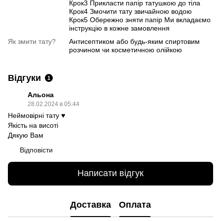
Крок3 Прикласти папір татушкою до тіла
Крок4 Змочити тату звичайною водою
Крок5 Обережно зняти папір Ми вкладаємо
інструкцію в кожне замовлення
Як змити тату?
Антисептиком або будь-яким спиртовим
розчином чи косметичною олійкою
Відгуки
1
Альона
28.02.2024 в 05:44
Неймовірні тату ♥️
Якість на висоті
Дякую Вам
Відповісти
Написати відгук
Доставка
Оплата