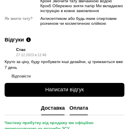
Крок4 Змочити тату звичайною водою
Крок5 Обережно зняти папір Ми вкладаємо
інструкцію в кожне замовлення
Як змити тату?
Антисептиком або будь-яким спиртовим
розчином чи косметичною олійкою
Відгуки
1
Стас
27.12.2023 в 12:48
Круто за ціну, буду пробувати інші дизайни, ці тримаються вже
7 день
Відповісти
Написати відгук
Доставка
Оплата
Частину прибутку від продажу ми офіційно
перераховуємо на потреби ЗСУ