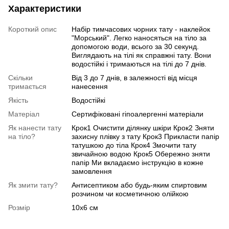
Характеристики
Короткий опис
Набір тимчасових чорних тату - наклейок
"Морський". Легко наносяться на тіло за
допомогою води, всього за 30 секунд.
Виглядають на тілі як справжні тату. Вони
водостійкі і тримаються на тілі до 7 днів.
Скільки
Від 3 до 7 днів, в залежності від місця
тримається
нанесення
Якість
Водостійкі
Матеріал
Сертифіковані гіпоалергенні матеріали
Як нанести тату
Крок1 Очистити ділянку шкіри Крок2 Зняти
на тіло?
захисну плівку з тату Крок3 Прикласти папір
татушкою до тіла Крок4 Змочити тату
звичайною водою Крок5 Обережно зняти
папір Ми вкладаємо інструкцію в кожне
замовлення
Як змити тату?
Антисептиком або будь-яким спиртовим
розчином чи косметичною олійкою
Розмір
10х6 см