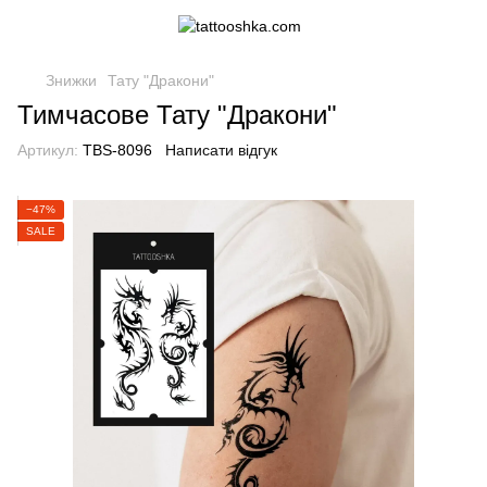
Знижки
Тату "Дракони"
Тимчасове Тату "Дракони"
Артикул:
TBS-8096
Написати відгук
−47%
SALE