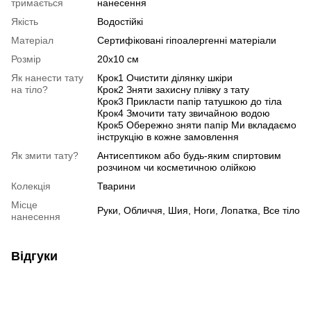
тримається
нанесення
Якість
Водостійкі
Матеріал
Сертифіковані гіпоалергенні матеріали
Розмір
20х10 см
Як нанести тату
Крок1 Очистити ділянку шкіри
на тіло?
Крок2 Зняти захисну плівку з тату
Крок3 Прикласти папір татушкою до тіла
Крок4 Змочити тату звичайною водою
Крок5 Обережно зняти папір Ми вкладаємо
інструкцію в кожне замовлення
Як змити тату?
Антисептиком або будь-яким спиртовим
розчином чи косметичною олійкою
Колекція
Тварини
Місце
Руки, Обличчя, Шия, Ноги, Лопатка, Все тіло
нанесення
Відгуки