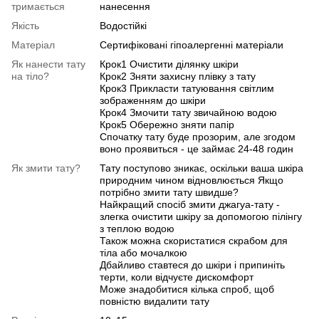
тримається
нанесення
Якість
Водостійкі
Матеріал
Сертифіковані гіпоалергенні матеріали
Як нанести тату
Крок1 Очистити ділянку шкіри
на тіло?
Крок2 Зняти захисну плівку з тату
Крок3 Прикласти татуювання світлим
зображенням до шкіри
Крок4 Змочити тату звичайною водою
Крок5 Обережно зняти папір
Спочатку тату буде прозорим, але згодом
воно проявиться - це займає 24-48 годин
Як змити тату?
Тату поступово зникає, оскільки ваша шкіра
природним чином відновлюється Якщо
потрібно змити тату швидше?
Найкращий спосіб змити джагуа-тату -
злегка очистити шкіру за допомогою пілінгу
з теплою водою
Також можна скористатися скрабом для
тіла або мочалкою
Дбайливо ставтеся до шкіри і припиніть
терти, коли відчуєте дискомфорт
Може знадобитися кілька спроб, щоб
повністю видалити тату