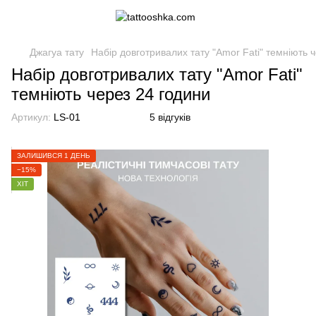
Джагуа тату
Набір довготривалих тату "Amor Fati" темніють 
Набір довготривалих тату "Amor Fati"
темніють через 24 години
Артикул:
LS-01
5 відгуків
ЗАЛИШИВСЯ 1 ДЕНЬ
−15%
ХІТ