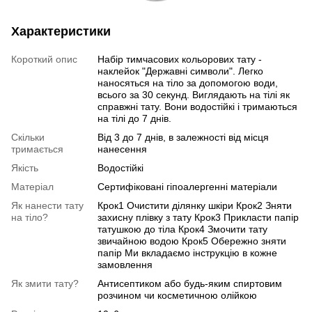
Характеристики
Короткий опис
Набір тимчасових кольорових тату -
наклейок "Державні символи". Легко
наносяться на тіло за допомогою води,
всього за 30 секунд. Виглядають на тілі як
справжні тату. Вони водостійкі і тримаються
на тілі до 7 днів.
Скільки
Від 3 до 7 днів, в залежності від місця
тримається
нанесення
Якість
Водостійкі
Матеріал
Сертифіковані гіпоалергенні матеріали
Як нанести тату
Крок1 Очистити ділянку шкіри Крок2 Зняти
на тіло?
захисну плівку з тату Крок3 Прикласти папір
татушкою до тіла Крок4 Змочити тату
звичайною водою Крок5 Обережно зняти
папір Ми вкладаємо інструкцію в кожне
замовлення
Як змити тату?
Антисептиком або будь-яким спиртовим
розчином чи косметичною олійкою