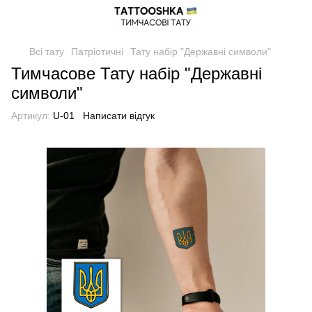
Всі тату
Патріотичні
Тату набір "Державні символи"
Тимчасове Тату набір "Державні
символи"
Артикул:
U-01
Написати відгук