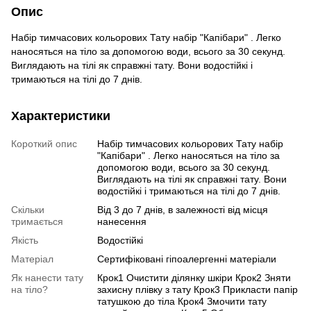
Опис
Набір тимчасових кольорових Тату набір "Капібари" . Легко
наносяться на тіло за допомогою води, всього за 30 секунд.
Виглядають на тілі як справжні тату. Вони водостійкі і
тримаються на тілі до 7 днів.
Характеристики
Короткий опис
Набір тимчасових кольорових Тату набір
"Капібари" . Легко наносяться на тіло за
допомогою води, всього за 30 секунд.
Виглядають на тілі як справжні тату. Вони
водостійкі і тримаються на тілі до 7 днів.
Скільки
Від 3 до 7 днів, в залежності від місця
тримається
нанесення
Якість
Водостійкі
Матеріал
Сертифіковані гіпоалергенні матеріали
Як нанести тату
Крок1 Очистити ділянку шкіри Крок2 Зняти
на тіло?
захисну плівку з тату Крок3 Прикласти папір
татушкою до тіла Крок4 Змочити тату