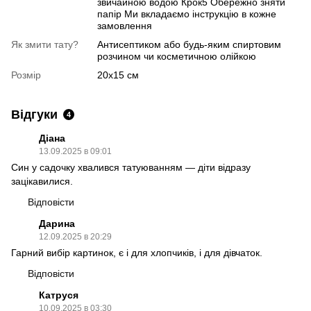
звичайною водою Крок5 Обережно зняти
папір Ми вкладаємо інструкцію в кожне
замовлення
Як змити тату?
Антисептиком або будь-яким спиртовим
розчином чи косметичною олійкою
Розмір
20х15 см
Відгуки
4
Діана
13.09.2025 в 09:01
Син у садочку хвалився татуюванням — діти відразу
зацікавилися.
Відповісти
Дарина
12.09.2025 в 20:29
Гарний вибір картинок, є і для хлопчиків, і для дівчаток.
Відповісти
Катруся
10.09.2025 в 03:30