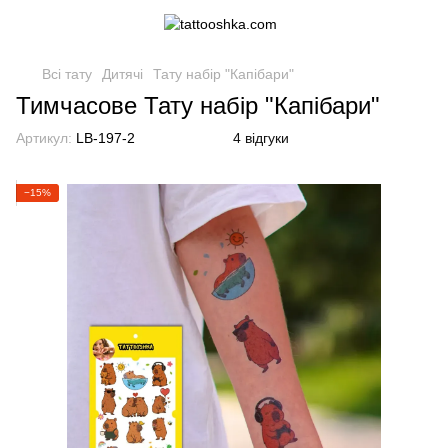
Всі тату
Дитячі
Тату набір "Капібари"
Тимчасове Тату набір "Капібари"
Артикул:
LB-197-2
4 відгуки
−15%