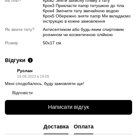
на тіло?
Крок2 Зняти захисну плівку з тату
Крок3 Прикласти папір татушкою до тіла
Крок4 Змочити тату звичайною водою
Крок5 Обережно зняти папір Ми вкладаємо
інструкцію в кожне замовлення
Як змити тату?
Антисептиком або будь-яким спиртовим
розчином чи косметичною олійкою
Розмір
50х17 см
Відгуки
1
Руслан
16.08.2023 в 19:05
Мені сподобалось, буду замовляти ще!
Відповісти
Написати відгук
Доставка
Оплата