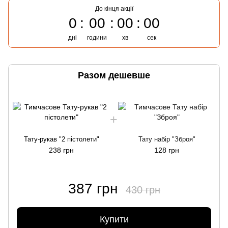
До кінця акції
0
00
00
00
дні
години
хв
сек
Разом дешевше
Тату-рукав "2 пістолети"
Тату набір "Зброя"
238 грн
128 грн
387 грн
430 грн
Купити