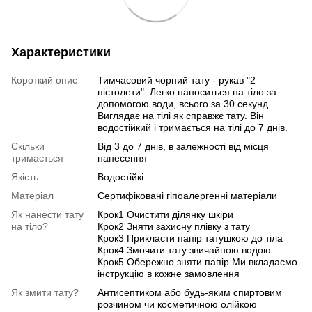
Характеристики
Короткий опис
Тимчасовий чорний тату - рукав "2
пістолети". Легко наноситься на тіло за
допомогою води, всього за 30 секунд.
Виглядає на тілі як справжє тату. Він
водостійкий і тримається на тілі до 7 днів.
Скільки
Від 3 до 7 днів, в залежності від місця
тримається
нанесення
Якість
Водостійкі
Матеріал
Сертифіковані гіпоалергенні матеріали
Як нанести тату
Крок1 Очистити ділянку шкіри
на тіло?
Крок2 Зняти захисну плівку з тату
Крок3 Прикласти папір татушкою до тіла
Крок4 Змочити тату звичайною водою
Крок5 Обережно зняти папір Ми вкладаємо
інструкцію в кожне замовлення
Як змити тату?
Антисептиком або будь-яким спиртовим
розчином чи косметичною олійкою