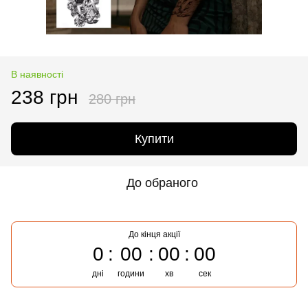
В наявності
238 грн
280 грн
Купити
До обраного
До кінця акції
0
00
00
00
дні
години
хв
сек