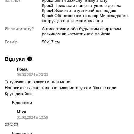
на тіло?
Крок2 Зняти захисну плівку з тату
Крок3 Прикласти папір татушкою до тіла
Крок4 Змочити тату звичайною водою
Крок5 Обережно зняти папір Ми вкладаємо
інструкцію в кожне замовлення
Як змити тату?
Антисептиком або будь-яким спиртовим
розчином чи косметичною олійкою
Розмір
50х17 см
Відгуки
3
Рома
06.03.2024 в 23:33
Тату рукав це відкриття для мене
Наноситься легко, головне використовувати більше води
Круті дизайни
Відповісти
Міха
01.03.2024 в 13:58
😍😍😍
Відповісти