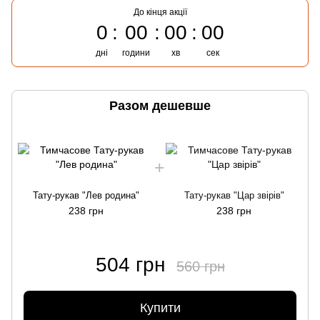
До кінця акції
0
00
00
00
дні
години
хв
сек
Разом дешевше
Тату-рукав "Лев родина"
Тату-рукав "Цар звірів"
238 грн
238 грн
504 грн
560 грн
Купити