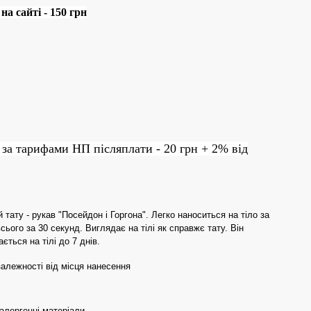
а сайті - 150 грн
 за тарифами НП післяплати - 20 грн + 2% від
тату - рукав "Посейдон і Горгона". Легко наноситься на тіло за
ього за 30 секунд. Виглядає на тілі як справжє тату. Він
ється на тілі до 7 днів.
 залежності від місця нанесення
оалергенні матеріали