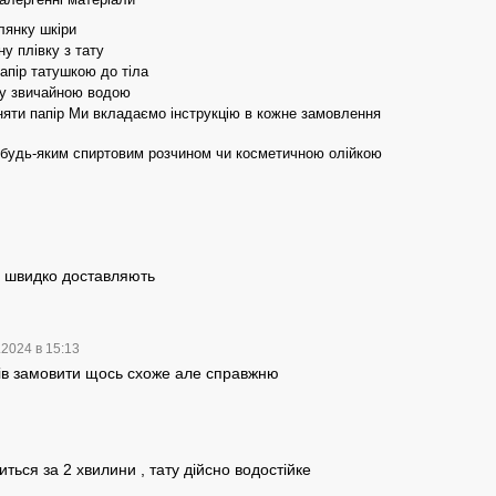
лянку шкіри
у плівку з тату
апір татушкою до тіла
ту звичайною водою
яти папір Ми вкладаємо інструкцію в кожне замовлення
 будь-яким спиртовим розчином чи косметичною олійкою
е швидко доставляють
.2024 в 15:13
тів замовити щось схоже але справжню
ться за 2 хвилини , тату дійсно водостійке