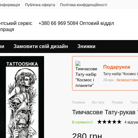
інформація
Публічна оферта
Політика конфіденційності
нтський сервіс
+380 66 969 5084 Оптовий відділ
впраця
ри
Замовити свій дизайн
Знижки
Подарунок
Тату набір "Космос 
79 грн
безкоштовн
Головна
Всі тату
Рукава
Тату
Тимчасове Тату-рукав 
В наявності
4 відгук
280 грн