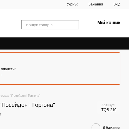
Укр
Рус
Бажання
Вхід
Мій кошик
і планети"
о
-рукав "Посейдон і Горгона"
"Посейдон і Горгона"
Артикул
TQB-210
и
В бажання