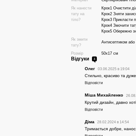
Як нанести
Крок1 Очистити ді
тату на
Крок2 Зняти захисн
тіло?
Крок3 Прикласти п
Крок4 Змочити та
Крок5 Обережно зн
Як змити
Антисептиком або
тату?
Розмір
50х17 см
Відгуки
4
Олег
03.06.2025 в 19:04
Стильно, красиво та дуж
Відповісти
Міша Михайленко
26.08
Крутий дизайн, давно хо
Відповісти
Діма
28.02.2024 в 14:54
Тримається добре, наноси
Відповісти