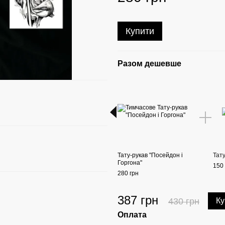
Купити
Разом дешевше
Тату-рукав "Посейдон і
Тату
Горгона"
150 
280 грн
387 грн
430 грн
Ку
Оплата