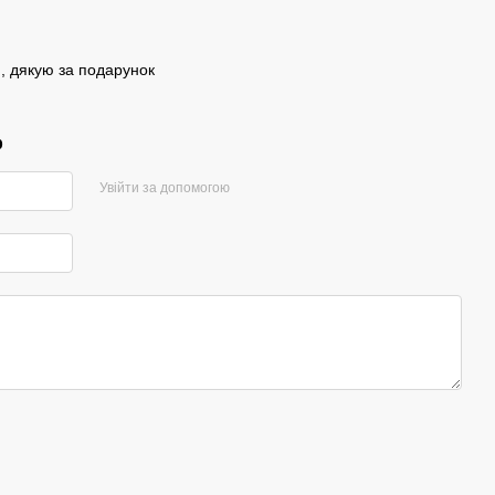
, дякую за подарунок
р
Увійти за допомогою