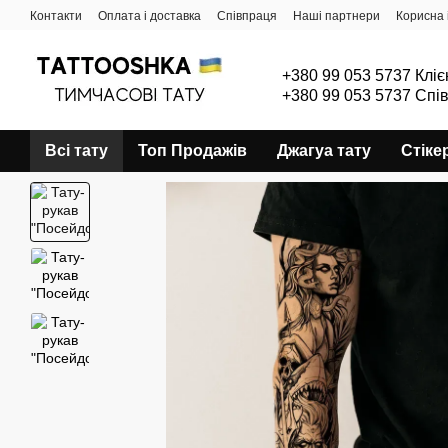
Перейти до основного контенту
Контакти
Оплата і доставка
Співпраця
Наші партнери
Корисна 
+380 99 053 5737 Кліє
+380 99 053 5737 Спі
Всі тату
Топ Продажів
Джагуа тату
Стіке