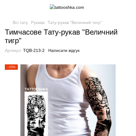
Всі тату
Рукава
Тату-рукав "Величний тигр"
Тимчасове Тату-рукав "Величний
тигр"
Артикул:
TQB-213-2
Написати відгук
−15%