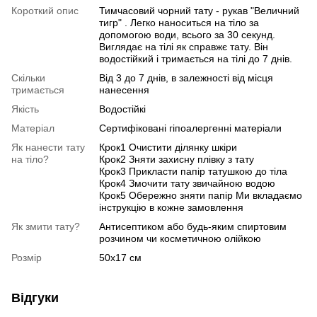
Короткий опис
Тимчасовий чорний тату - рукав "Величний
тигр" . Легко наноситься на тіло за
допомогою води, всього за 30 секунд.
Виглядає на тілі як справжє тату. Він
водостійкий і тримається на тілі до 7 днів.
Скільки
Від 3 до 7 днів, в залежності від місця
тримається
нанесення
Якість
Водостійкі
Матеріал
Сертифіковані гіпоалергенні матеріали
Як нанести тату
Крок1 Очистити ділянку шкіри
на тіло?
Крок2 Зняти захисну плівку з тату
Крок3 Прикласти папір татушкою до тіла
Крок4 Змочити тату звичайною водою
Крок5 Обережно зняти папір Ми вкладаємо
інструкцію в кожне замовлення
Як змити тату?
Антисептиком або будь-яким спиртовим
розчином чи косметичною олійкою
Розмір
50х17 см
Відгуки