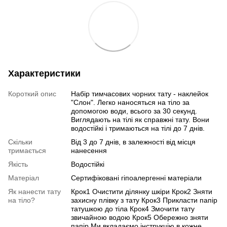
Характеристики
Короткий опис
Набір тимчасових чорних тату - наклейок
"Слон". Легко наносяться на тіло за
допомогою води, всього за 30 секунд.
Виглядають на тілі як справжні тату. Вони
водостійкі і тримаються на тілі до 7 днів.
Скільки
Від 3 до 7 днів, в залежності від місця
тримається
нанесення
Якість
Водостійкі
Матеріал
Сертифіковані гіпоалергенні матеріали
Як нанести тату
Крок1 Очистити ділянку шкіри Крок2 Зняти
на тіло?
захисну плівку з тату Крок3 Прикласти папір
татушкою до тіла Крок4 Змочити тату
звичайною водою Крок5 Обережно зняти
папір Ми вкладаємо інструкцію в кожне