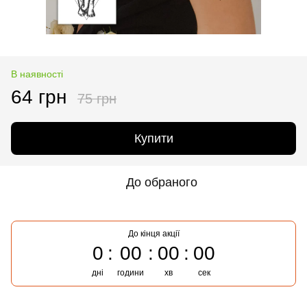
В наявності
64 грн
75 грн
Купити
До обраного
До кінця акції
0
00
00
00
дні
години
хв
сек