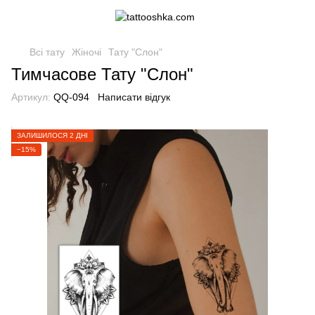
Всі тату
Жіночі
Тату "Слон"
Тимчасове Тату "Слон"
Артикул:
QQ-094
Написати відгук
ЗАЛИШИЛОСЯ 2 ДНІ
−15%