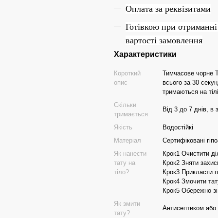
Оплата за реквізитами
Готівкою при отриманні
вартості замовлення
Характеристики
Короткий
Тимчасове чорне Т
опис
всього за 30 секун
тримаються на тілі
Скільки
Від 3 до 7 днів, в
тримається
Якість
Водостійкі
Матеріал
Сертифіковані гіп
Як нанести
Крок1 Очистити ді
тату на
Крок2 Зняти захисн
тіло?
Крок3 Прикласти п
Крок4 Змочити та
Крок5 Обережно зн
Як змити
Антисептиком або
тату?