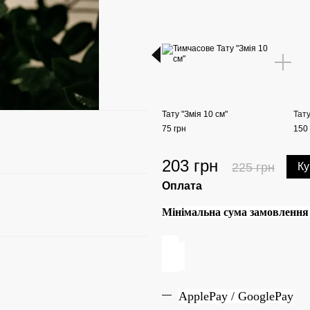
Тату "Змія 10 см"
Тату
75 грн
150 
203 грн
225 грн
Ку
Оплата
Мінімальна сума замовлення н
ApplePay / GooglePay