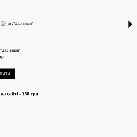
"Цар звірів"
Тату 
грн
75 гр
13
пити
а сайті - 150 грн