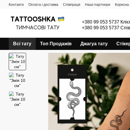
Перейти до основного контенту
Контакти
Оплата і доставка
Співпраця
Наші партнери
Корисна 
+380 99 053 5737 Кліє
+380 99 053 5737 Спі
Всі тату
Топ Продажів
Джагуа тату
Стіке