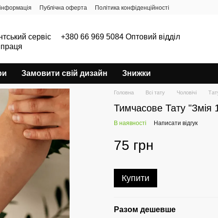
інформація
Публічна оферта
Політика конфіденційності
нтський сервіс
+380 66 969 5084 Оптовий відділ
впраця
ри
Замовити свій дизайн
Знижки
Головна
Всі тату
Чоловічі
Тат
Тимчасове Тату "Змія 
В наявності
Написати відгук
75 грн
Купити
Разом дешевше