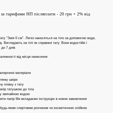
 за тарифами НП післяплати - 20 грн + 2% від
ату "Змія 0 см". Легко наносяться на тіло за допомогою води,
д. Виглядають на тілі як справжні тату. Вони водостійкі і
 до 7 днів.
 залежності від місця нанесення
оалергенні матеріали
лянку шкіри
у плівку з тату
апір татушкою до тіла
ту звичайною водою
яти папір Ми вкладаємо інструкцію в кожне замовлення
 будь-яким спиртовим розчином чи косметичною олійкою