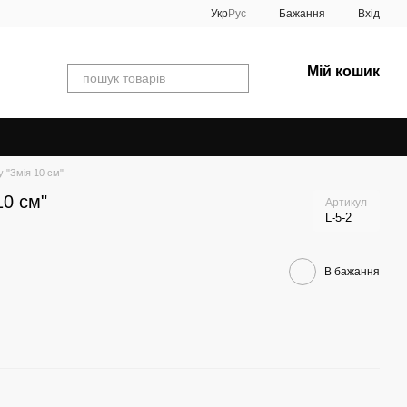
Укр
Рус
Бажання
Вхід
Мій кошик
у "Змія 10 см"
10 см"
Артикул
L-5-2
В бажання
Раз