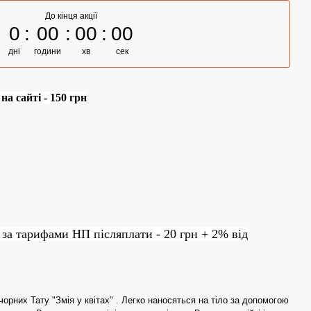
До кінця акції
0
00
00
00
дні
години
хв
сек
а сайті - 150 грн
 за тарифами НП післяплати - 20 грн + 2% від
орних Тату "Змія у квітах" . Легко наносяться на тіло за допомогою