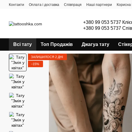
Перейти до основного контенту
Контакти
Оплата і доставка
Співпраця
Наші партнери
Корисна 
+380 99 053 5737 Кліє
+380 99 053 5737 Спі
Всі тату
Топ Продажів
Джагуа тату
Стіке
ЗАЛИШИЛОСЯ 2 ДНІ
−15%