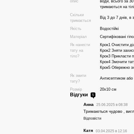
опис
води, всього за 30
тримаються на тілі
Скільки
Від 3 до 7 днів, в
тримається
Якість
Водостійкі
Матеріал
Сертифіковані гіп
Як нанести
Крок1 Очистити ді
тату на
Крок2 Зняти захисн
тіло?
Крок3 Прикласти п
Крок4 Змочити та
Крок5 Обережно зн
Як змити
Антисептиком або
тату?
Розмір
20х10 см
Відгуки
5
Анна
25.06.2025 в 08:38
Тримаються чудово , виг
Відповісти
Катя
03.04.2025 в 12:16