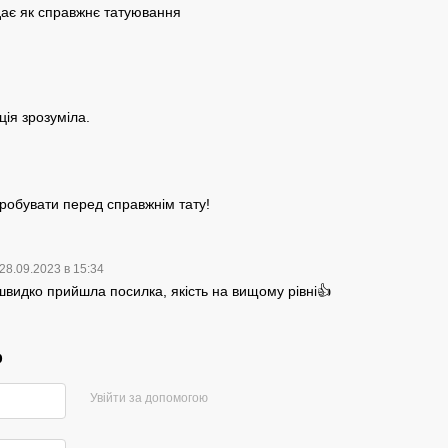
дає як справжнє татуювання
ція зрозуміла.
робувати перед справжнім тату!
28.09.2023 в 15:34
швидко прийшла посилка, якість на вищому рівні👍
р
Увійти за допомогою