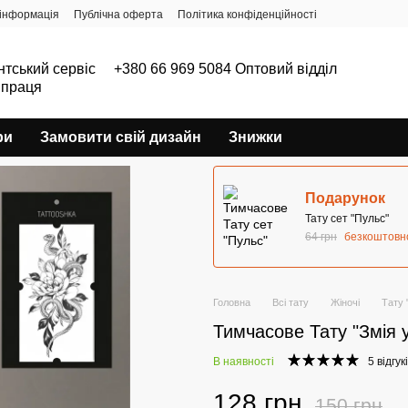
інформація
Публічна оферта
Політика конфіденційності
нтський сервіс
+380 66 969 5084 Оптовий відділ
впраця
ри
Замовити свій дизайн
Знижки
Подарунок
Тату сет "Пульс"
64 грн
безкоштовн
Головна
Всі тату
Жіночі
Тату 
Тимчасове Тату "Змія у
В наявності
5 відгук
128 грн
150 грн