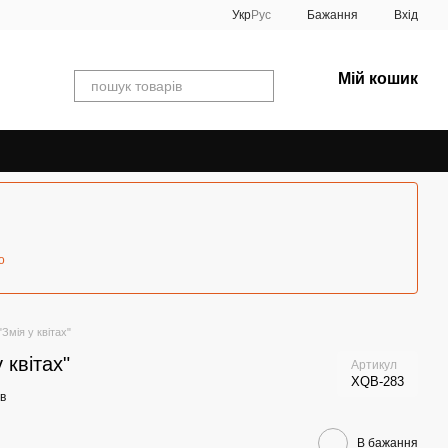
Укр
Рус
Бажання
Вхід
Мій кошик
о
"Змія у квітах"
 квітах"
Артикул
XQB-283
ів
В бажання