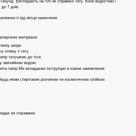
 секунд. Виглядають на тілі як справжні тату. Вони водостійкі і
 до 7 днів.
 залежності від місця нанесення
оалергенні матеріали
лянку шкіри
у плівку з тату
апір татушкою до тіла
ту звичайною водою
яти папір Ми вкладаємо інструкцію в кожне замовлення
 будь-яким спиртовим розчином чи косметичною олійкою
лядає як справжнє