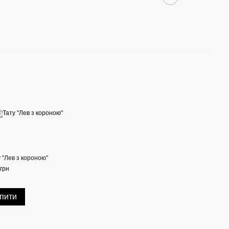
 "Лев з короною"
грн
пити