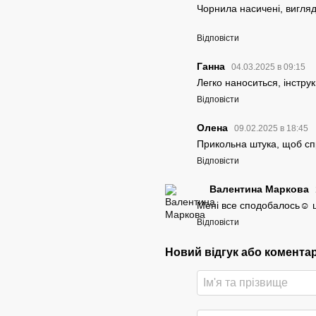
Чорнила насичені, вигля
Відповісти
Ганна
04.03.2025 в 09:15
Легко наноситься, інструк
Відповісти
Олена
09.02.2025 в 18:45
Прикольна штука, щоб сп
Відповісти
Валентина Маркова
Мені все сподобалось☺️ 
Відповісти
Новий відгук або комента