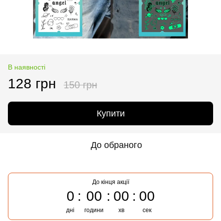
В наявності
128 грн
150 грн
Купити
До обраного
До кінця акції
0
00
00
00
дні
години
хв
сек