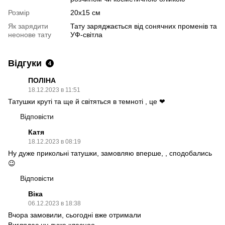
Розмір
20х15 см
Як зарядити
Тату заряджається від сонячних променів та
неонове тату
УФ-світла
Відгуки
4
ПОЛІНА
18.12.2023 в 11:51
Татушки круті та ще й світяться в темноті , це ❤
Відповісти
Катя
18.12.2023 в 08:19
Ну дуже прикольні татушки, замовляю вперше, , сподобались
😉
Відповісти
Віка
06.12.2023 в 18:38
Вчора замовили, сьогодні вже отримали
Виглядає ну дуже класноо