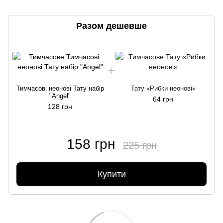
Разом дешевше
Тимчасові неонові Тату набір
Тату «Рибки неонові»
"Angel"
64 грн
128 грн
158 грн
225 грн
Купити