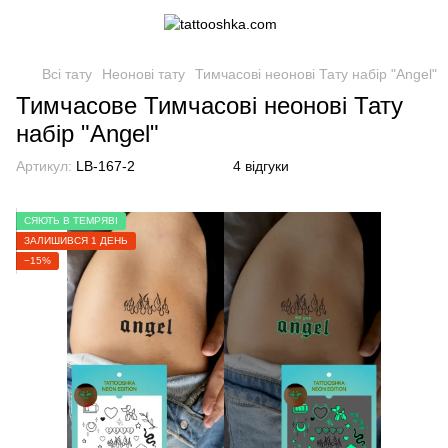
Всі тату
Неонові тату
Тимчасові неонові Тату набір "Angel"
Тимчасове Тимчасові неонові Тату
набір "Angel"
Артикул:
LB-167-2
4 відгуки
СЯЮТЬ В ТЕМРЯВІ
ЗАЛИШИВСЯ 1 ДЕНЬ
−15%