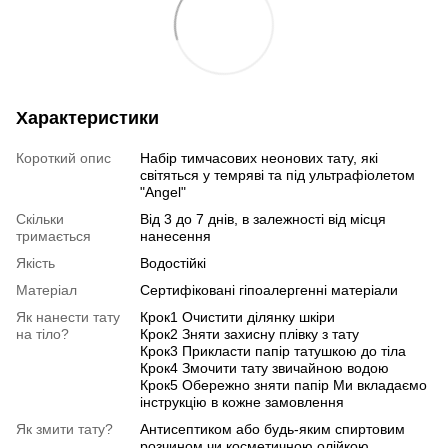
Характеристики
Короткий опис
Набір тимчасових неонових тату, які
світяться у темряві та під ультрафіолетом
"Angel"
Скільки
Від 3 до 7 днів, в залежності від місця
тримається
нанесення
Якість
Водостійкі
Матеріал
Сертифіковані гіпоалергенні матеріали
Як нанести тату
Крок1 Очистити ділянку шкіри
на тіло?
Крок2 Зняти захисну плівку з тату
Крок3 Прикласти папір татушкою до тіла
Крок4 Змочити тату звичайною водою
Крок5 Обережно зняти папір Ми вкладаємо
інструкцію в кожне замовлення
Як змити тату?
Антисептиком або будь-яким спиртовим
розчином чи косметичною олійкою