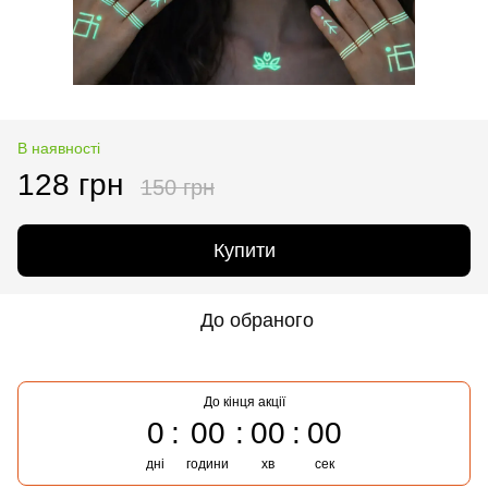
В наявності
128 грн
150 грн
Купити
До обраного
До кінця акції
0
00
00
00
дні
години
хв
сек