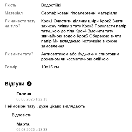
Якість
Водостійкі
Матеріал
Сертифіковані гіпоалергенні матеріали
Як нанести тату
Крок1 Очистити ділянку шкіри Крок2 Зняти
на тіло?
захисну плівку з тату Крок3 Прикласти папір
татушкою до тіла Крок4 Змочити тату
звичайною водою Крок5 Обережно зняти
папір Ми вкладаємо інструкцію в кожне
замовлення
Як змити тату?
Антисептиком або будь-яким спиртовим
розчином чи косметичною олійкою
Розмір
10х15 см
Відгуки
2
Галина
03.03.2026 в 22:13
Неймовірні тату , дуже цікаво виглядають
Відповісти
Марта
02.03.2026 в 18:33