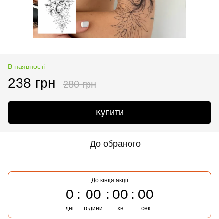
В наявності
238 грн
280 грн
Купити
До обраного
До кінця акції
0
00
00
00
дні
години
хв
сек