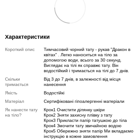
Характеристики
Короткий опис
Тимчасовий чорний тату - рукав "Дракон в
квітах" . Легко наноситься на тіло за
допомогою води, всього за 30 секунд.
Виглядає на тілі як справжє тату. Він
водостійкий і тримається на тілі до 7 днів.
Скільки
Від 3 до 7 днів, в залежності від місця
тримається
нанесення
Якість
Водостійкі
Матеріал
Сертифіковані гіпоалергенні матеріали
Як нанести тату
Крок1 Очистити ділянку шкіри
на тіло?
Крок2 Зняти захисну плівку з тату
Крок3 Прикласти папір татушкою до тіла
Крок4 Змочити тату звичайною водою
Крок5 Обережно зняти папір Ми вкладаємо
інструкцію в кожне замовлення