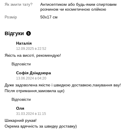
Як змити тату?
Антисептиком або будь-яким спиртовим
розчином чи косметичною олійкою
Розмір
50х17 см
Відгуки
5
Наталія
12.09.2025 в 22:52
Якість на висоті, рекомендую!
Відповісти
Софія Дзіндзюра
13.06.2024 в 04:20
Дуже задоволена якістю і швидкою доставкою,пакування вау!
Після отримання,замовила ще)
Відповісти
Оля
31.03.2024 в 11:15
Шикарний рукав!
Окрема вдячність за швидку доставку)