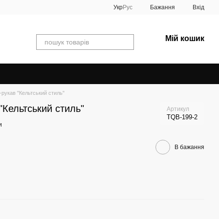
Укр
Рус
Бажання
Вхід
Мій кошик
-рукав "Кельтський стиль"
"Кельтський стиль"
Артикул
TQB-199-2
и
В бажання
Раз