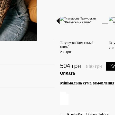
Тату-рукав "Кельтський
Тату
стиль"
238 
238 грн
504 грн
560 грн
Ку
Оплата
Мінімальна сума замовлення н
ApplePay / GooglePay