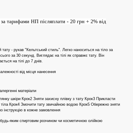
 за тарифами НП післяплати - 20 грн + 2% від
тату - рукав "Кельтський стиль". Легко наноситься на тіло за
ього за 30 секунд. Виглядає на тілі як справжє тату. Він
ється на тілі до 7 днів.
 залежності від місця нанесення
оалергенні матеріали
лянку шкіри Крок2 Зняти захисну плівку з тату Крок3 Прикласти
 тіла Крок4 Змочити тату звичайною водою Крок5 Обережно зняти
о інструкцію в кожне замовлення
 будь-яким спиртовим розчином чи косметичною олійкою