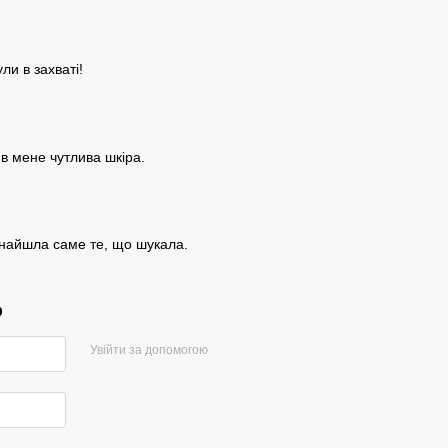
ли в захваті!
 в мене чутлива шкіра.
знайшла саме те, що шукала.
р
Увійти за допомогою