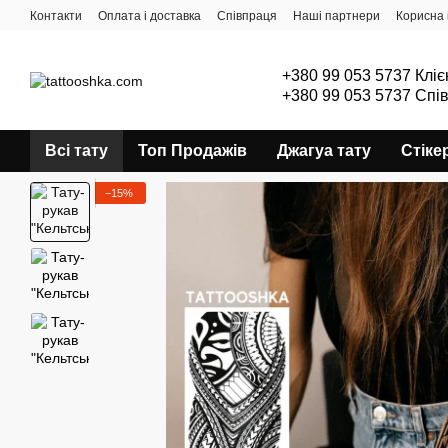
Перейти до основного контенту
Контакти
Оплата і доставка
Співпраця
Наші партнери
Корисна 
+380 99 053 5737 Кліє
+380 99 053 5737 Спі
Всі тату
Топ Продажів
Джагуа тату
Стіке
−15%