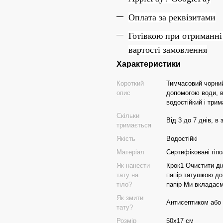
Оплата за реквізитами
Готівкою при отриманні
вартості замовлення
Характеристики
Короткий
Тимчасовий чорний 
опис
допомогою води, вс
водостійкий і трима
Скільки
Від 3 до 7 днів, в
тримається
Якість
Водостійкі
Матеріал
Сертифіковані гіп
Як нанести
Крок1 Очистити ді
тату на
папір татушкою до
тіло?
папір Ми вкладаєм
Як змити
Антисептиком або
тату?
Розмір
50х17 см