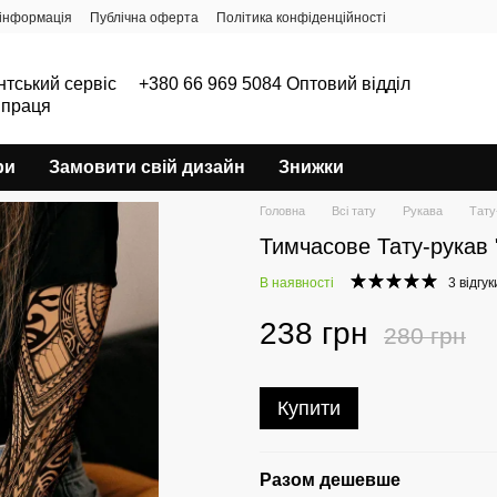
інформація
Публічна оферта
Політика конфіденційності
нтський сервіс
+380 66 969 5084 Оптовий відділ
впраця
ри
Замовити свій дизайн
Знижки
Головна
Всі тату
Рукава
Тату
Тимчасове Тату-рукав 
В наявності
3 відгук
238 грн
280 грн
Купити
Разом дешевше