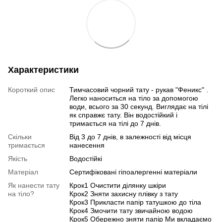
Характеристики
Короткий опис
Тимчасовий чорний тату - рукав "Феникс" .
Легко наноситься на тіло за допомогою
води, всього за 30 секунд. Виглядає на тілі
як справжє тату. Він водостійкий і
тримається на тілі до 7 днів.
Скільки
Від 3 до 7 днів, в залежності від місця
тримається
нанесення
Якість
Водостійкі
Матеріал
Сертифіковані гіпоалергенні матеріали
Як нанести тату
Крок1 Очистити ділянку шкіри
на тіло?
Крок2 Зняти захисну плівку з тату
Крок3 Прикласти папір татушкою до тіла
Крок4 Змочити тату звичайною водою
Крок5 Обережно зняти папір Ми вкладаємо