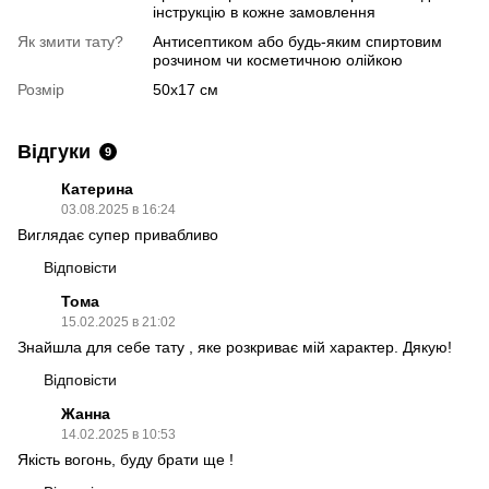
інструкцію в кожне замовлення
Як змити тату?
Антисептиком або будь-яким спиртовим
розчином чи косметичною олійкою
Розмір
50х17 см
Відгуки
9
Катерина
03.08.2025 в 16:24
Виглядає супер привабливо
Відповісти
Тома
15.02.2025 в 21:02
Знайшла для себе тату , яке розкриває мій характер. Дякую!
Відповісти
Жанна
14.02.2025 в 10:53
Якість вогонь, буду брати ще !