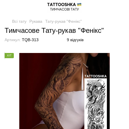
Всі тату
Рукава
Тату-рукав "Фенікс"
Тимчасове Тату-рукав "Фенікс"
Артикул:
TQB-313
9 відгуків
ХІТ