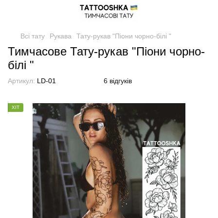
Всі тату
Рукава
Тату-рукав "Піони чорно-білі "
Тимчасове Тату-рукав "Піони чорно-
білі "
Артикул:
LD-01
6 відгуків
ХІТ