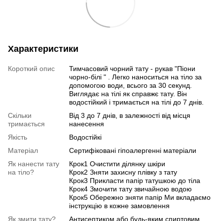
Характеристики
Короткий опис
Тимчасовий чорний тату - рукав "Піони
чорно-білі " . Легко наноситься на тіло за
допомогою води, всього за 30 секунд.
Виглядає на тілі як справжє тату. Він
водостійкий і тримається на тілі до 7 днів.
Скільки
Від 3 до 7 днів, в залежності від місця
тримається
нанесення
Якість
Водостійкі
Матеріал
Сертифіковані гіпоалергенні матеріали
Як нанести тату
Крок1 Очистити ділянку шкіри
на тіло?
Крок2 Зняти захисну плівку з тату
Крок3 Прикласти папір татушкою до тіла
Крок4 Змочити тату звичайною водою
Крок5 Обережно зняти папір Ми вкладаємо
інструкцію в кожне замовлення
Як змити тату?
Антисептиком або будь-яким спиртовим