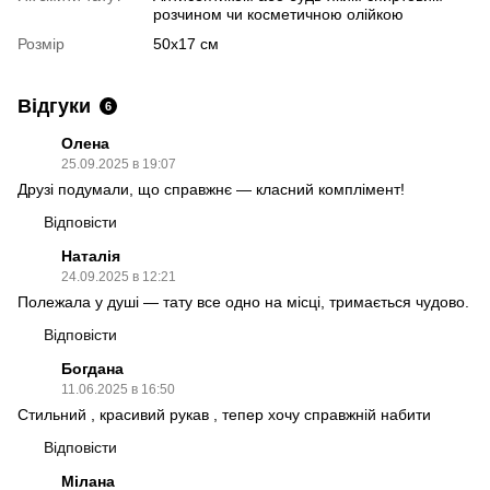
розчином чи косметичною олійкою
Розмір
50х17 см
Відгуки
6
Олена
25.09.2025 в 19:07
Друзі подумали, що справжнє — класний комплімент!
Відповісти
Наталія
24.09.2025 в 12:21
Полежала у душі — тату все одно на місці, тримається чудово.
Відповісти
Богдана
11.06.2025 в 16:50
Стильний , красивий рукав , тепер хочу справжній набити
Відповісти
Мілана